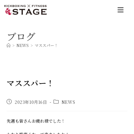
コ
ン
テ
ン
ブログ
ツ
へ
>
NEWS
>
マススパー！
ス
キ
ッ
プ
マススパー！
投
投
2023年10月16日
NEWS
稿
稿
公
カ
開
テ
先週も皆さんお疲れ様でした！
日:
ゴ
リ