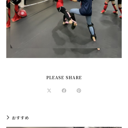
SHARE
PLEASE SHARE
THIS
CONTENT
Opens
Opens
Opens
in
in
in
a
a
a
new
new
new
window
window
window
おすすめ