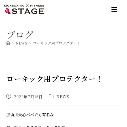
コ
ン
テ
ン
ブログ
ツ
へ
>
NEWS
>
ローキック用プロテクター！
ス
キ
ッ
プ
ローキック用プロテクター！
投
投
2022年7月16日
NEWS
稿
稿
公
カ
開
テ
那須川天心パパでも有名な
日:
ゴ
リ