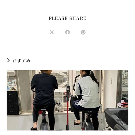
SHARE
PLEASE SHARE
THIS
CONTENT
Opens
Opens
Opens
in
in
in
a
a
a
new
new
new
window
window
window
おすすめ