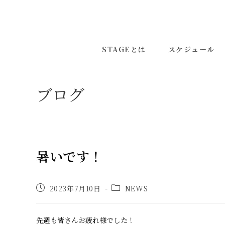
コ
ン
テ
ン
STAGEとは
スケジュール
ツ
へ
ス
ブログ
キ
ッ
プ
暑いです！
投
投
2023年7月10日
NEWS
稿
稿
公
カ
開
テ
先週も皆さんお疲れ様でした！