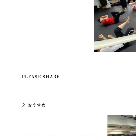
SHARE
PLEASE SHARE
THIS
CONTENT
おすすめ