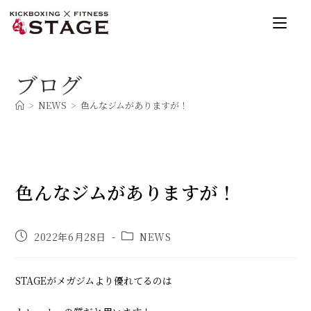
コ
ン
テ
ン
ブログ
ツ
へ
>
NEWS
>
色んなジムがありますが！
ス
キ
ッ
プ
色んなジムがありますが！
投
投
2022年6月28日
NEWS
稿
稿
公
カ
開
テ
STAGEがメガジムより優れてるのは
日:
ゴ
リ