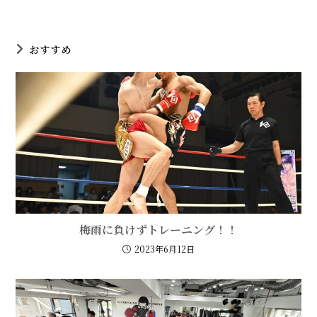
a
a
a
new
new
new
window
window
window
おすすめ
梅雨に負けずトレーニング！！
2023年6月12日