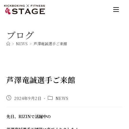
コ
ン
テ
ン
ブログ
ツ
へ
>
NEWS
>
芦澤竜誠選手ご来館
ス
キ
ッ
プ
芦澤竜誠選手ご来館
投
投
2024年9月2日
NEWS
稿
稿
公
カ
開
テ
先日、RIZINで活躍中の
日:
ゴ
リ