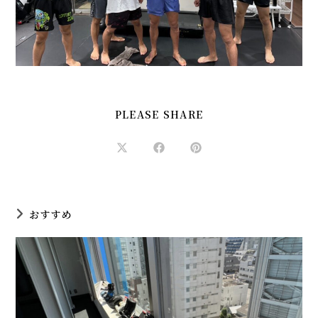
SHARE
PLEASE SHARE
THIS
CONTENT
Opens
Opens
Opens
in
in
in
a
a
a
new
new
new
window
window
window
おすすめ