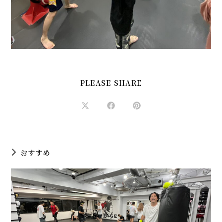
SHARE
PLEASE SHARE
THIS
CONTENT
Opens
Opens
Opens
in
in
in
a
a
a
new
new
new
window
window
window
おすすめ