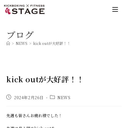
コ
ン
テ
ン
ブログ
ツ
へ
>
NEWS
>
kick outが大好評！！
ス
キ
ッ
プ
kick outが大好評！！
投
投
2024年2月26日
NEWS
稿
稿
公
カ
開
テ
先週も皆さんお疲れ様でした！
日:
ゴ
リ